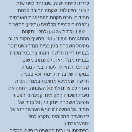
לדירה קיימת ישנה, שנבנתה לפני שנת 
1992, היינו לפני שקמה החובה לבנות 
ממ"דים, מכח תקנות ההתגוננות האזרחית 
(מפרטים לבניית מקלטים) (תיקון) התשנ"ב 
– 1992 (קה"ת 5425) (להלן: "תקנות 
ההתגוננות 1992"), ואין הסעיף מקנה פטור 
מהיטל השבחה בגין בניית ממ"ד כשמדובר 
בבניית דירה חדשה, המחויבת בכל מקרה 
בבניית ממ"ד. זאת, לטענתה, משום 
שהתכלית הייתה לעודד בניית ממ"ד, 
במקרה של בנייה קיימת, ולא בבנייה 
חדשה, שממילא מחויבת בממ"ד. ועדת 
הערר לפיצויים ולהיטל השבחה, דחתה את 
טענת הוועדה המקומית וקבעה כי הפטור 
מהיטל השבחה יינתן בגין כל בניה של 
ממ"ד. על החלטה זו הוגש הערעור דנא על 
ידי הועדה המקומית (תקרא להלן: 
"המערערת").
בפסיקתו ציין בית המשפט כי פשט המלים 