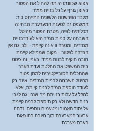
אפוא שכוונתו הייתה להחיל את הפטור 
באופן גורף על כל בניית ממ"ד.
מלבד הפרשנות הלשונית התייחס בית 
המשפט גם לטענת המערערת מבחינה 
תכליתית לפיה, מטרת הפטור מהיטל 
השבחה על בניית ממ"ד היא לעודדבניית 
ממ"דים, ומטרה זו אינה קיימת – ולכן גם אין 
הצדקה לפטור – מקום שממילא קיימת 
חובה חוקית לבנות ממ"ד. בעניין זה ציטט 
בית המשפט את החלטת ועדת הערר 
שהתכלית הסובייקטיבית למתן פטור 
מהיטל השבחה לבניית ממ"דים, אינה רק 
לעודד הוספת ממ"ד לבניה קיימת, אלא 
להקל על עלות בנייתם מה שנכון גם לגבי 
בניה חדשה ולא רק תוספת לבניה קיימת.
על יסוד האמור ומטעמים נוספים, נדחה 
ערעור המערערת תוך חיובה בהוצאות.
הערת מערכת: