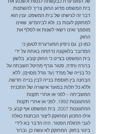
של המערערת כבקשתה לנסות ולשכנע את 
בית המשפט מדוע החוק צריך להשתנות. 
דבר זה לגישתו של בית המשפט, ענין הוא 
למחוקק לענות בו, ולא לביהמ"ש, שאינו 
מוסמך ואינו רשאי לשנות או לסלף את 
החוק.
כמו כן, גם ניסיון המערערת לטעון כי 
המדובר בלאקונה נדחתה באחת על ידי 
בית המשפט בציינו כי החוק קובע, בלשון 
ברורה וחדה, פטור גורף מהיטל השבחה על 
כל בנייה של ממ"ד (עד גודל מסוים), ללא 
הבחנה בין תוספת בנייה לבין בנייה חדשה, 
וללא כל תלות במועד אישורה של התכנית 
המשביחה – לפני או אחרי תקנות 
ההתגוננות 1992, לפני או אחרי תקנות 
ההתגוננות 2007. בית המשפט אף קבע, כי 
אילו התכוון המחוקק ליצור הבחנות כאלה 
לגבי תחולת הפטור, היה הדבר בא לידי 
ביטוי בחוק. המחוקק לא עשה כן, וברור 