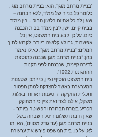
"בניית מרחב מוגן", הוא: בניית מרחב מוגן, 
כלומר כל בנייה של ממ"ד, ללא הבחנה – 
שאין לה כל אחיזה בלשון החוק – בין ממ"ד 
בבית קיים, ישן, לבין ממ"ד בבית הנבנה 
כיום. על כן, קבע בית המשפט, אין כל 
אפשרות, גם לא קלושה ביותר, לקרוא לתוך 
המלים: "בניית מרחב מוגן", כאילו נאמר 
בהן: "בניית מרחב מוגן שנבנה כתוספת 
לדירה קיימת, שנבנתה לפני תקנות 
ההתגוננות 1992".
בית המשפט הוסיף וציין, כי ייתכן שטענות 
המערערת באשר להצדקה למתן הפטור 
ותכלית החקיקה הן טענות ראויות ובעלות 
משקל, אולם לצד זאת ציין כי המחוקק 
הכריע בצורה הברורה והפשוטה ביותר – 
שאין חובת תשלום היטל השבחה בשל 
בניית מרחב מוגן (עד גודל מסוים), הא ותו 
לא. על כן, בית המשפט פירש את ערעורה 