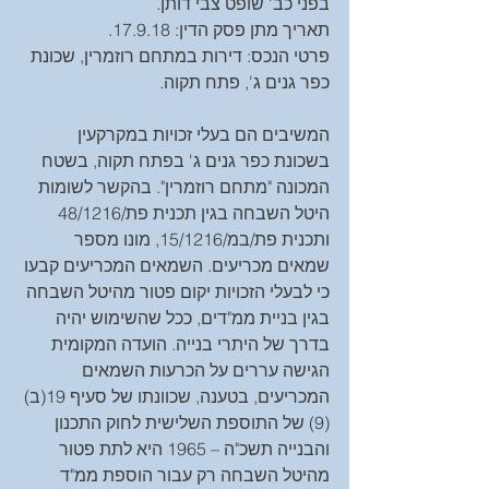
בפני כב' שופט צבי דותן.
תאריך מתן פסק הדין: 17.9.18. 
פרטי הנכס: דירות במתחם רוזמרין, שכונת 
כפר גנים ג', פתח תקוה.
המשיבים הם בעלי זכויות במקרקעין 
בשכונת כפר גנים ג' בפתח תקוה, בשטח 
המכונה "מתחם רוזמרין". בהקשר לשומות 
היטל השבחה בגין תכנית פת/48/1216 
ותכנית פת/במ/15/1216, מונו מספר 
שמאים מכריעים. השמאים המכריעים קבעו 
כי לבעלי הזכויות יקום פטור מהיטל השבחה 
בגין בניית ממ"דים, ככל שהשימוש יהיה 
בדרך של היתרי בנייה. הועדה המקומית 
הגישה עררים על הכרעות השמאים 
המכריעים, בטענה, שכוונתו של סעיף 19(ב)
(9) של התוספת השלישית לחוק התכנון 
והבנייה תשכ"ה – 1965 היא לתת פטור 
מהיטל השבחה רק עבור הוספת ממ"ד 