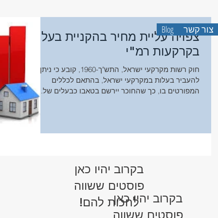
אברהם זיו-שמא
שמאות מק
צור קשר
Blog
צפויה עליית מחיר בהקניית בעלות
בקרקעות רמ"י
חוק רשות מקרקעי ישראל, התש"ך-1960, קובע כי ניתן
להעביר בעלות במקרקעי ישראל, בהתאם לכללים
המפורטים בו, כך שהח​וכר יירשם בטאבו כבעלים של...
בקרוב יהיו כאן
פוסטים ששווה
בקרוב יהיו כאן
לחכות להם!
פוסטים ששווה