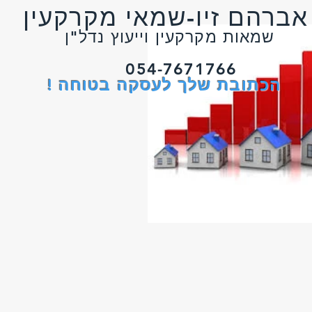
י מקרקעין
רקעין וייעוץ נדל"ן
054-7671766
הכתובת שלך לעסקה בטוחה !