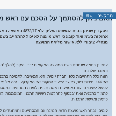
אברהם זיו-שמא
שמאות מק
צור קשר
Blog
האם ניתן להסתמך על הסכם עם ראש מוע
פסק דין שניתן בבית המשפט ה
אחזקות בע"מ ואח' קובע כי ראש מועצה לא יכול להתחייב בשם 
מנהלי- ציבורי ללא אישור מליאת המועצה
עסקינן בחוזה שנחתם בשם המועצה המקומית זכרון יעקב (להלן: "המ
והגזבר שלה. ה
חוזה כלל התחייבות כלפי חברה יזמית, היא המשיבה, לתמיכה בתכנית
של 144 יחידות דיור, כאשר הייעוד המקורי של המקרקעין היה מלו
לפעול לשינוי הייעוד באמצעות הגשת תכנית לועדה המחוזית. במסג
לתמוך בתכנית וזאת "בכפוף להחלטות רשויות התכנון המוסמכות ולהו
כיזמת ומגישת התכנית.
לימים, נבחר ראש מועצה חדש, הנמנה עם המסתייגים והמתנגדים ל