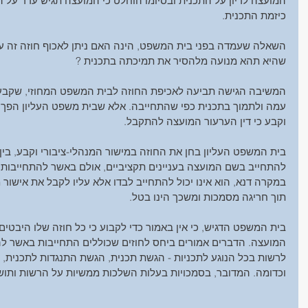
המועצה לדיון על התכנית ובסיומו הוחלט כי המועצה תגיש ערר על 
כיזמת התכנית.
השאלה שעמדה בפני בית המשפט, הינה האם ניתן לאכוף חוזה זה על 
שהיא תהא מנועה מלהסיר את תמיכתה בתכנית ?
המשיבה הגישה תביעה לאכיפת החוזה לבית המשפט המחוזי, שקבע כ
עמה ולתמוך בתכנית כפי שהתחייבה. אלא שבית משפט העליון הפך 
וקבע כי דין הערעור המועצה להתקבל.
בית המשפט העליון בחן את החוזה במישור המנהלי-ציבורי וקבע, בין 
להתחייב בשם המועצה בעניינים תקציביים, אולם באשר להתחייבות בע
במקרה דנא, הוא אינו יכול להתחייב לבדו אלא עליו לקבל את אישור 
תוך חריגה מסמכות ומשכך הינו בטל.
בית המשפט הדגיש, כי אין באמור כדי לקבוע כי כל חוזה שלו היבטים 
המועצה. הדברים אמורים ביחס לחוזים שכוללים התחייבות באשר לה
לרשות בכל הנוגע לתכניות - הגשת תכנית, הגשת התנגדות לתכנית,
וכדומה. המדובר, בסמכויות בעלות השלכות ממשיות על הרשות ותוש