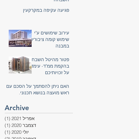
פגיעה עקיפה במקרקעין
עירוב שימושים ע"י
שימוש קומה ציבורית
במבנה
פטור מהיטל השבחה
בהקמת ממ"ד- עימדו
על זכויותיכם
האם ניתן להסתמך על הסכם עם
ראש מועצה בנושא תכנוני.
Archive
אפריל 2021
(1)
פוס
דצמבר 2020
(1)
פוס
יולי 2020
(1)
פוס
דצמבר 2019
(2)
2 פוסטים