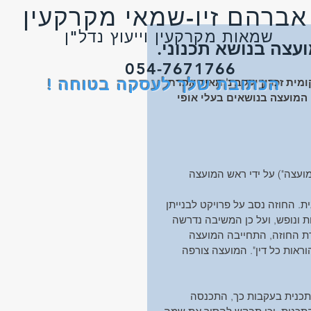
י מקרקעין
רקעין וייעוץ נדל"ן
צה בנושא תכנוני.
054-7671766
הכתובת שלך לעסקה בטוחה !
עליון  ע"א 4872/17 המועצה המקומית זכרון יעקב נ' מאיר אפרת 
המועצה בנושאים בעלי אופי 
ועצה") על ידי ראש המועצה 
. החוזה נסב על פרויקט לבנייתן 
נאות ונופש, ועל כן המשיבה נדרשה 
רת החוזה, התחייבה המועצה 
ראות כל דין". המועצה צורפה 
תכנית בעקבות כך, התכנסה 