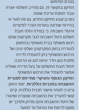
בטרם המימוש.
התיקון בהקשר זה, גם מחייב תשלומי אגרה 
עבור הזמנת עריכת שומה.
כמו כן קובע התיקון החדש, גם פה לאור אי 
בהירות שנדונה בועדות הערר לפיצויים 
והיטלי השבחה, כי במידה וחלה חובת 
תשלום היטל השבחה לגבי מקרקעין שהם 
רכוש משותף בבית משותף (בהתאם 
להגדרה בחוק המקרקעין) ושלפי טיבו של 
הרכוש המשותף ניתן להצמידו לדירה 
פלונית כגון חדר יציאה לגג או הרחבה, 
תחול חובת התשלום על בעל הדירה שאליה 
אפשר להצמיד את הרכוש המשותף.
ה
תיקון הנוסף והעיקרי מתייחס לסוגיית 
ההשבחה בתכניות כוללניות
. יוזמי החוק 
ציינו כי לאחר אישור תכנית כוללנית, קיים 
קושי להעריך את ההשבחה שנוצרה ושיעורו 
של היטל ההשבחה איננו מדויק ולפיכך יש 
מקום לדחות את ההיטל עד למועד 