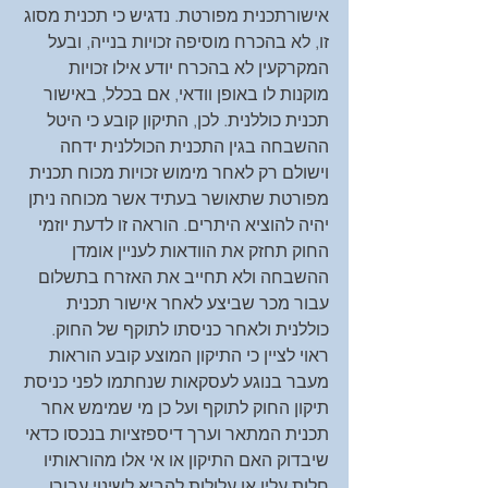
אישורתכנית מפורטת. נדגיש כי תכנית מסוג 
זו, לא בהכרח מוסיפה זכויות בנייה, ובעל 
המקרקעין לא בהכרח יודע אילו זכויות 
מוקנות לו באופן וודאי, אם בכלל, באישור 
תכנית כוללנית. לכן, התיקון קובע כי היטל 
ההשבחה בגין התכנית הכוללנית ידחה 
וישולם רק לאחר מימוש זכויות מכוח תכנית 
מפורטת שתאושר בעתיד אשר מכוחה ניתן 
יהיה להוציא היתרים. הוראה זו לדעת יוזמי 
החוק תחזק את הוודאות לעניין אומדן 
ההשבחה ולא תחייב את האזרח בתשלום 
עבור מכר שביצע לאחר אישור תכנית 
כוללנית ולאחר כניסתו לתוקף של החוק.
ראוי לציין כי התיקון המוצע קובע הוראות 
מעבר בנוגע לעסקאות שנחתמו לפני כניסת 
תיקון החוק לתוקף ועל כן מי שמימש אחר 
תכנית המתאר וערך דיספזציות בנכסו כדאי 
שיבדוק האם התיקון או אי אלו מהוראותיו 
חלות עליו או עלולות להביא לשינוי עבורו