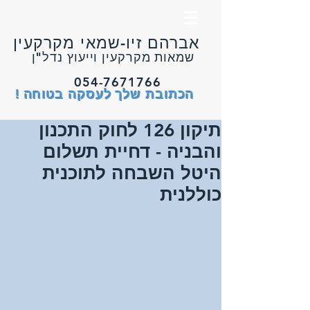
אברהם זיו-שמאי מקרקעין
שמאות מקרקעין וייעוץ נדל"ן
054-7671766
הכתובת שלך לעסקה בטוחה !
​ ​תיקון 126 לחוק התכנון
והבניה - דחיית תשלום
היטל השבחה לתוכנית
כוללנית​​