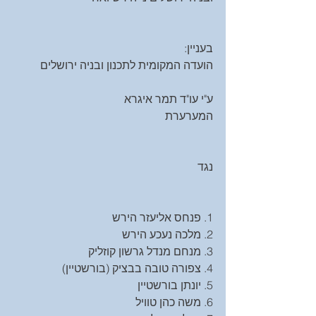
בעניין:
הועדה המקומית לתכנון ובניה ירושלים
ע"י עו"ד תמר איגרא
המערערת
נגד
1. פנחס אליעזר הירש
2. מלכה נעכע הירש
3. מנחם מנדל גרשון קוזליק
4. צפורה טובה בבציק (בורשטיין)
5. יונתן בורשטיין
6. משה כהן טוויל