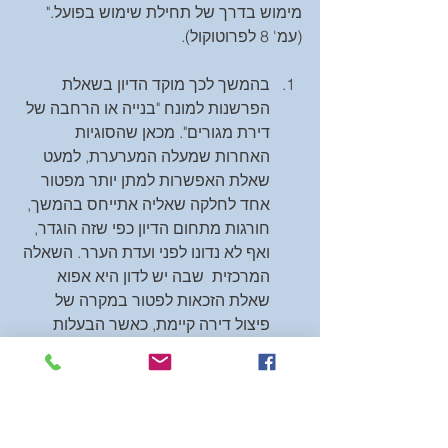
מימוש בדרך של תחילת שימוש בפועל." 
(עמ' 8 לפרוטוקול).
בהמשך לכך מוקד הדיון בשאלת 
הפרשנות למונח "בנייה או הרחבה של 
דירת מגורים". מכאן שהסוגיות 
האחרות שמעלה המערערת, למעט 
שאלת האפשרות למתן יותר מפטור 
אחד לחלקה שאליה אתייחס בהמשך, 
חורגות מתחום הדיון כפי שזה הוגדר, 
ואף לא נדונו לפני ועדת הערר. השאלה 
המרכזית  שבה יש לדון היא אפוא 
שאלת הזכאות לפטור במקרה של 
פיצול דירה קיימת, כאשר הבעלות 
בדירה זו בידי שתי משפחות (וממילא 
לאחר הפיצול תהיה בבעלות כל אחת 
מהמשפחות). זו השאלה שהועמדה 
לדיון לפני ועדת הערר, זו השאלה 
שוועדת הערר הכריעה בו וזאת 