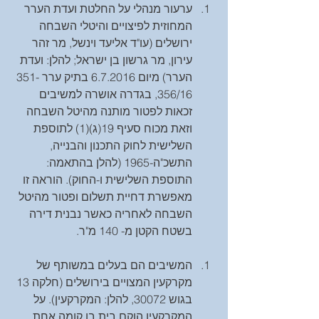
ערעור מנהלי על החלטת ועדת הערר 
המחוזית לפיצויים והיטלי השבחה 
ירושלים (עו"ד אליעד וינשל, מר זהר 
עירון, מר גרשון בן ישראל; להלן: ועדת 
הערר) מיום 6.7.2016 בתיק ערר 351-
356/16, בגדרה אושרה למשיבים 
זכאות לפטור מותנה מהיטל השבחה 
וזאת מכוח סעיף 19(ג)(1) לתוספת 
השלישית לחוק התכנון והבנייה, 
התשכ"ה-1965 (להלן בהתאמה: 
התוספת השלישית ו-החוק). הוראה זו 
מאפשרת דחיית תשלום ופטור מהיטל 
השבחה לאחריה כאשר נבנית דירה 
בשטח הקטן מ- 140 מ"ר. 
המשיבים הם בעלים במשותף של 
מקרקעין המצויים בירושלים (חלקה 13 
בגוש 30072, להלן: המקרקעין). על 
המקרקעין הוקם בית בן קומה אחת 