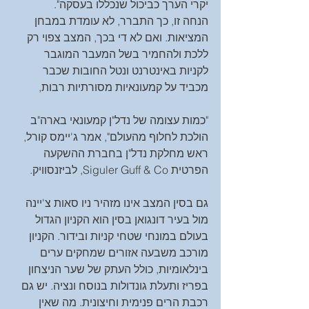
יקרי הערך כביכול שנכללו בעסקה".
הנחה זו, כך התברר, לא עומדת במבחן 
המציאות. ואם לא די בכך, המצב צפוי רק 
ללכת ולהחמיר בשל המעבר המוגבר 
לקניות באינטרנט ונטל החובות שכבר 
מכביד על קמעונאיות מסורתיות רבות, 
"כמות עצומה של נדל"ן קמעונאי בארה"ב 
הולכת לחלוף מהעולם", אמר ג'יימס קורל, 
ראש מחלקת נדל"ן בחברת ההשקעה 
הפרטית Siguler Guff & Co, לביזנסוויק. 
גם בסין המצב אינו מזהיר ניו סאות צ'יינה 
מול בעיר דונגואן בסין הוא הקניון הגדול 
בעולם במונחי שטחי קניות ובידור. הקניון 
מורכב משבעה אזורים שמחקים ערים 
בינלאומיות, כולל העתק של שער הניצחון 
בפריז ותעלת גונדולות בנוסח ונציה. יש גם 
רכבת הרים פנימית וחיצונית. מה שאין 