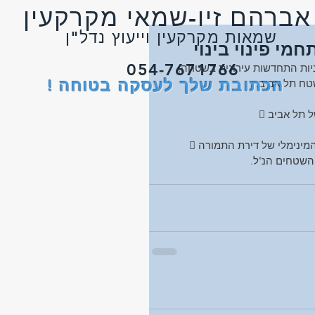
י מקרקעין
רקעין וייעוץ נדל"ן
י פינוי בינוי
054-7671766
ניות התחדשות עירונית בשטחה,
הכתובת שלך לעסקה בטוחה !
טח תל אביב.