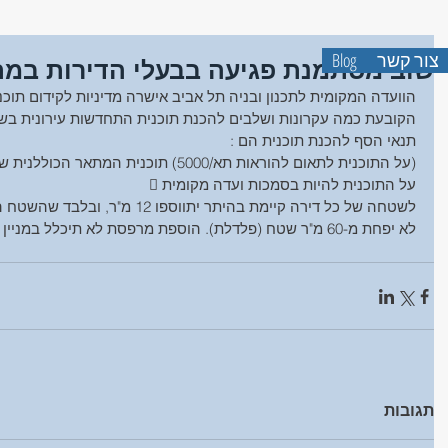
אברהם זיו-שמא
שמאות מק
צור קשר
Blog
שוב מסתמנת פגיעה בבעלי הדירות במתחמ
הוועדה המקומית לתכנון ובניה תל אביב אישרה מדיניות לקידום תוכ
הקובעת כמה עקרונות ושלבים להכנת תוכנית התחדשות עירונית בש
תנאי הסף להכנת תוכנית הם : 
 על התוכנית לתאום להוראות תא/5000) תוכנית המתאר הכוללנית של תל אביב)
 על התוכנית להיות בסמכות ועדה מקומית
 לשטחה של כל דירה קיימת בהיתר יתווספו 12 מ"ר, ובלבד שהשטח המינימלי של דירת התמורה
לא יפחת מ-60 מ"ר שטח (פלדלת). הוספת מרפסת לא תיכלל במניין השטחים הנ"ל.
תגובות