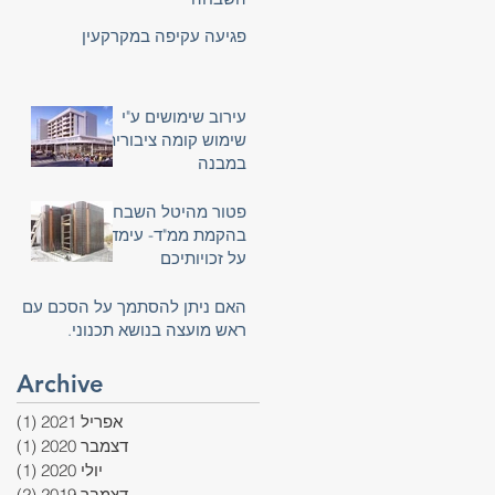
פגיעה עקיפה במקרקעין
עירוב שימושים ע"י
שימוש קומה ציבורית
במבנה
פטור מהיטל השבחה
בהקמת ממ"ד- עימדו
על זכויותיכם
האם ניתן להסתמך על הסכם עם
ראש מועצה בנושא תכנוני.
Archive
אפריל 2021
(1)
פוס
דצמבר 2020
(1)
פוס
יולי 2020
(1)
פוס
דצמבר 2019
(2)
2 פוסטים