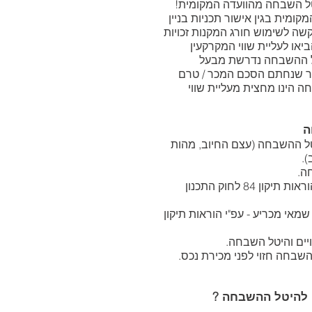
ל השבחה מהוועדה המקומית!
ומית בגין אישור תכניות בניין
קשה לשימוש חורג המקנות זכויות
יאו לעליית שווי המקרקעין
 ההשבחה נדרשת מבעל
חר שנחתם הסכם המכר / טרם
 הינו מחצית מעליית שווי
ה
ל ההשבחה (עצם החיוב, מהות
).
ה.
ליווי בהליך שמאי מכריע - עפ"י הוראות תיקון 84 לחוק התכנון
 שמאי מכריע - עפ"י הוראות תיקון
ויים והיטל השבחה.
שבחה חזוי לפני מכירת נכס.
 להיטל ההשבחה ?