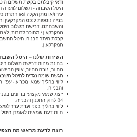
ודאי קיבלתם בקשת תשלום היט
היטל השבחה - תשלום לוועדה המק
עיר ו/או מתן הקלה ו/או התרת ב
בנייה נוספות לנכס המקרקעין והב
והשבחתם. דרישת תשלום היטל
המקרקעין / מחוכר לדורות, לא
קבלת היתר הבניה. היטל ההשבחה
המקרקעין.
השירות שלנו – היטל השבח
בחינת מהות דרישת תשלום היט
החיוב, גובה החיוב, אופן החישוב
הגשת שומה נגדית להיטל השבח
והבנייה.
ייצוג שמאי מקצועי בדיונים בפני
84 לחוק התכנון והבנייה.
ליווי בהליך בפני ועדת ערר לפיצ
חוות דעת שמאית לאומדן היטל ה
רוצה לדעת מראש מה הצפי